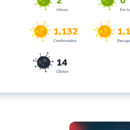
2
0
Ativos
Em I
,
,
1
1
3
2
1
Confirmados
Recup
1
4
Óbitos