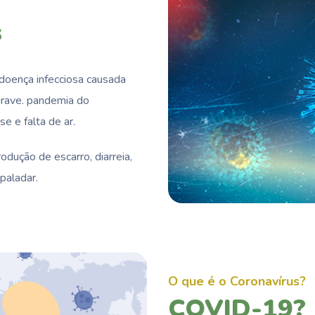
s
oença infecciosa causada
grave. pandemia do
e e falta de ar.
dução de escarro, diarreia,
paladar.
O que é o Coronavírus?
COVID-19?