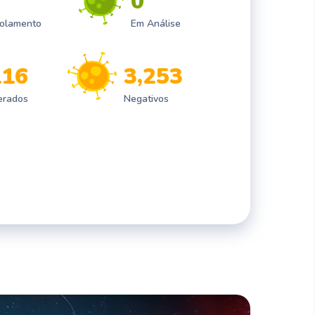
0
solamento
Em Análise
,
1
1
6
3
2
5
3
erados
Negativos